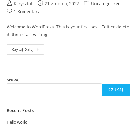
Post
Post
Post
Krzysztof
21 grudnia, 2022
Uncategorized
author:
published:
category:
Post
1 Komentarz
comments:
Welcome to WordPress. This is your first post. Edit or delete
it, then start writing!
Hello
Czytaj Dalej
World!
Szukaj
SZUKAJ
Recent Posts
Hello world!